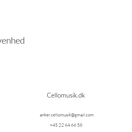
venhed
Cellomusik.dk
anker.cellomusik@gmail.com
+45 22 64 66 58