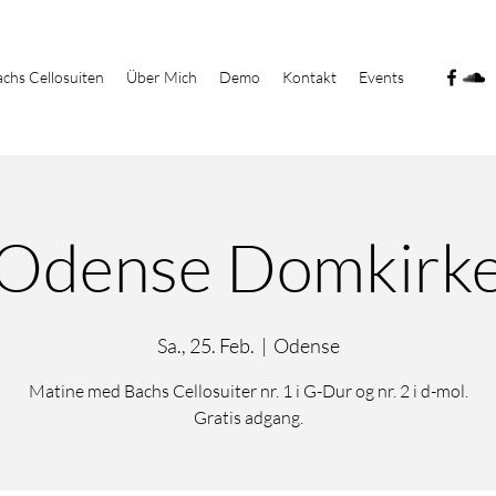
chs Cellosuiten
Über Mich
Demo
Kontakt
Events
Odense Domkirk
Sa., 25. Feb.
  |  
Odense
Matine med Bachs Cellosuiter nr. 1 i G-Dur og nr. 2 i d-mol.
Gratis adgang.