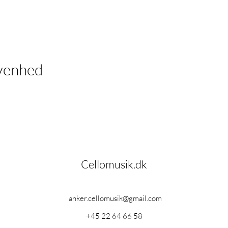
venhed
Cellomusik.dk
anker.cellomusik@gmail.com
+45 22 64 66 58